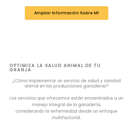
n
k
Ampliar Información Sobre Mí
e
d
i
n
OPTIMIZA LA SALUD ANIMAL DE TU
GRANJA
¿Cómo implementar un servicio de salud y sanidad
animal en las producciones ganaderas?
Los servicios que ofrecemos están encaminados a un
manejo integral de la ganadería,
considerando la enfermedad desde un enfoque
multifactorial.