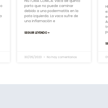
HISTORIA CLÍNICA: Vaca de quinto
no
parto que no puede caminar
H
e
debido a una podermatitis en la
e
a
pata izquierda. La vaca sufre de
e
una inflamación e
A
t
p
SEGUIR LEYENDO »
S
30/05/2023
No hay comentarios
0