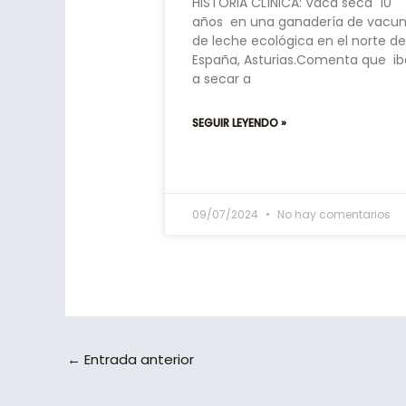
HISTORIA CLÍNICA: Vaca seca 10
años en una ganadería de vacu
de leche ecológica en el norte d
España, Asturias.Comenta que ib
a secar a
SEGUIR LEYENDO »
09/07/2024
No hay comentarios
←
Entrada anterior