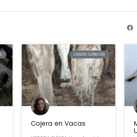
S
CASOS CLÍNICOS
Cojera en Vacas
U