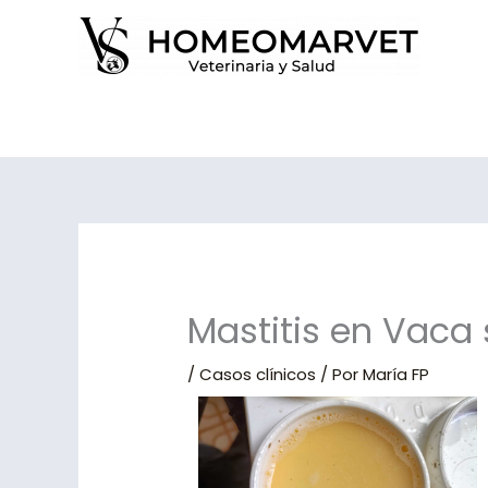
Ir
al
contenido
Mastitis en Vaca
/
Casos clínicos
/ Por
María FP